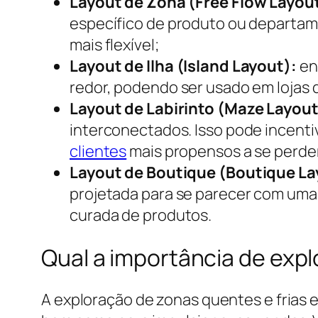
Layout de Zona (Free Flow Layou
específico de produto ou departam
mais flexível;
Layout de Ilha (Island Layout):
env
redor, podendo ser usado em lojas d
Layout de Labirinto (Maze Layout
interconectados. Isso pode incenti
clientes
mais propensos a se perde
Layout de Boutique (Boutique La
projetada para se parecer com um
curada de produtos.
Qual a importância de expl
A exploração de zonas quentes e frias e