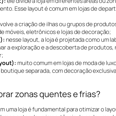
t):
ele divide a loja em diferentes áreas ou z
ento. Esse layout é comum em lojas de depa
olve a criação de ilhas ou grupos de produto
e móveis, eletrônicos e lojas de decoração;
):
nesse layout, a loja é projetada como um la
var a exploração e a descoberta de produtos,
r;
yout):
muito comum em lojas de moda de luxo e
a boutique separada, com decoração exclusi
orar zonas quentes e frias?
m uma loja é fundamental para otimizar o layo