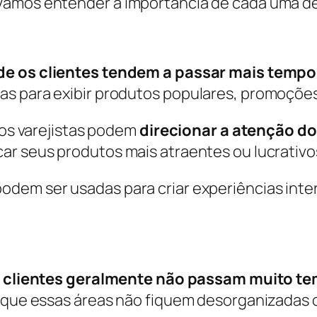
Vamos entender a importância de cada uma de
de os clientes
tendem a passar mais temp
as para exibir produtos populares, promoçõe
 os varejistas podem
direcionar a atenção do
car seus produtos mais atraentes ou lucrativo
dem ser usadas para criar experiências inte
 clientes geralmente
não passam muito te
r que essas áreas não fiquem desorganizadas o