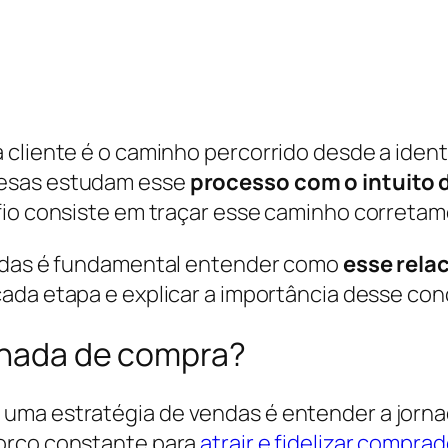
 cliente é o caminho percorrido desde a iden
resas estudam esse
processo com o intuito
io consiste em traçar esse caminho corretament
endas é fundamental entender como
esse rela
cada etapa e explicar a importância desse conc
ornada de compra?
uma estratégia de vendas é entender a jornad
forço constante para
atrair e fidelizar compra