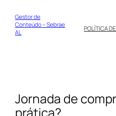
Pular
para
Gestor de
o
Conteúdo – Sebrae
POLÍTICA D
conteúdo
AL
Jornada de compra
prática?