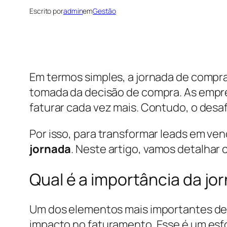
Escrito por
admin
em
Gestão
Em termos simples, a jornada de compra
tomada da decisão de compra. As emp
faturar cada vez mais. Contudo, o desaf
Por isso, para transformar leads em v
jornada
. Neste artigo, vamos detalhar 
Qual é a importância da j
Um dos elementos mais importantes de 
impacto no faturamento. Esse é um es