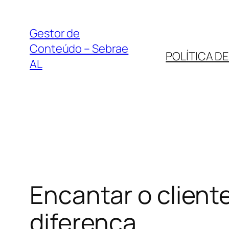
Pular
para
Gestor de
o
Conteúdo – Sebrae
POLÍTICA D
conteúdo
AL
Encantar o client
diferença