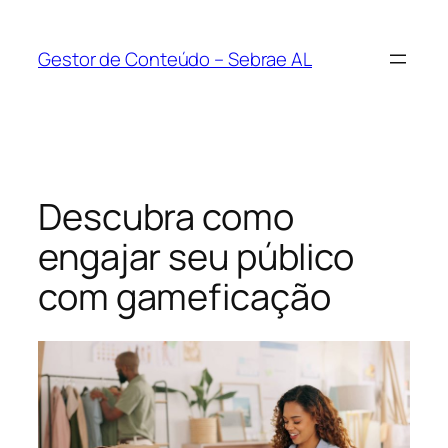
Pular
para
Gestor de Conteúdo – Sebrae AL
o
conteúdo
Descubra como
engajar seu público
com gameficação