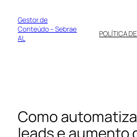
Pular
para
Gestor de
o
Conteúdo – Sebrae
POLÍTICA D
conteúdo
AL
Como automatizar 
leads e aumento 