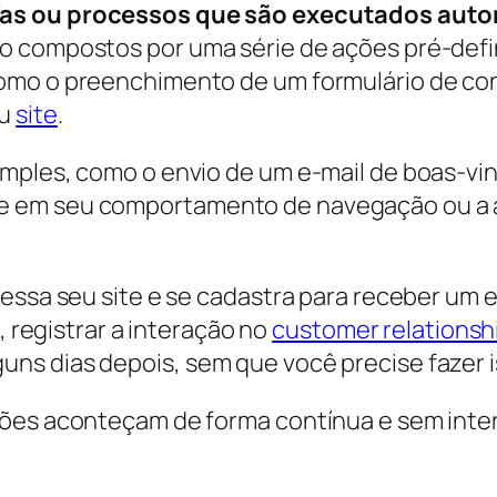
fas ou processos que são executados aut
ão compostos por uma série de ações pré-def
omo o preenchimento de um formulário de con
eu
site
.
imples, como o envio de um e-mail de boas-vi
e em seu comportamento de navegação ou a 
cessa seu site e se cadastra para receber um
, registrar a interação no
c
ustomer relations
ns dias depois, sem que você precise fazer
ções aconteçam de forma contínua e sem inte