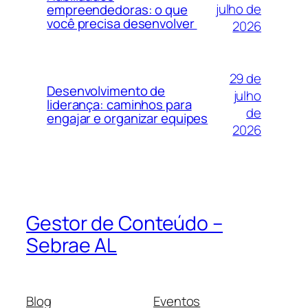
julho de
empreendedoras: o que
você precisa desenvolver
2026
29 de
Desenvolvimento de
julho
liderança: caminhos para
de
engajar e organizar equipes
2026
Gestor de Conteúdo –
Sebrae AL
Blog
Eventos