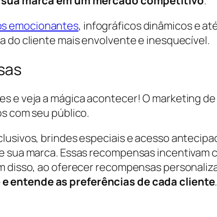
iar sua marca em um mercado competitivo
.
os emocionantes
, infográficos dinâmicos e 
a do cliente mais envolvente e inesquecível.
sas
es e veja a mágica acontecer! O marketing d
os com seu público.
lusivos, brindes especiais e acesso antecip
he sua marca. Essas recompensas incentivam c
m disso, ao oferecer recompensas personaliz
e entende as preferências de cada cliente