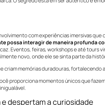
marca. O segredo está em ser autêntico e emo
envolvimento com experiências imersivas que
nte possa interagir de maneira profunda c
z. Eventos, feiras, workshops e até tours vi
almente novo, onde ele se sinta parte da histó
ue criam memórias duradouras, fortalecendo a
você proporciona momentos únicos que fazem 
nigualável.
 e despertam a curiosidade