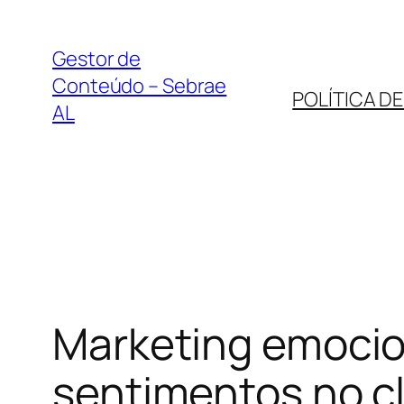
Pular
para
Gestor de
o
Conteúdo – Sebrae
POLÍTICA D
conteúdo
AL
Marketing emocio
sentimentos no cl