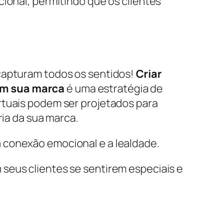
cional, permitindo que os clientes
 capturam todos os sentidos!
Criar
om sua marca
é uma estratégia de
rtuais podem ser projetados para
ria da sua marca.
 conexão emocional e a lealdade.
seus clientes se sentirem especiais e