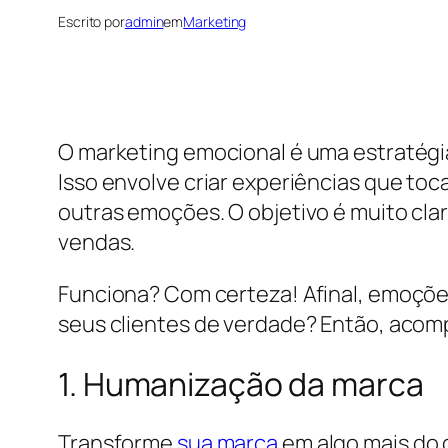
Escrito por
admin
em
Marketing
O marketing emocional é uma estratég
Isso envolve criar experiências que toc
outras emoções. O objetivo é muito cla
vendas.
Funciona? Com certeza! Afinal, emoções
seus clientes de verdade? Então, acomp
1. Humanização da marca
Transforme
sua marca
em algo mais do 