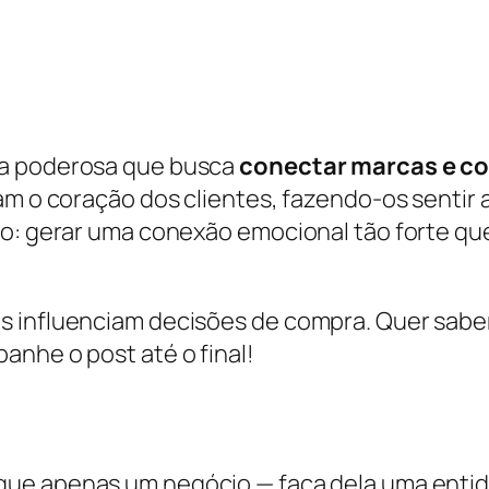
ia poderosa que busca
conectar marcas e c
am o coração dos clientes, fazendo-os sentir a
ro: gerar uma conexão emocional tão forte que
 influenciam decisões de compra. Quer saber 
anhe o post até o final!
que apenas um negócio — faça dela uma entid