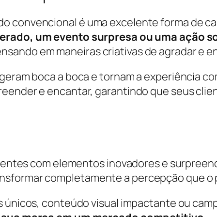
do convencional é uma excelente forma de ca
erado, um evento surpresa ou uma ação s
sando em maneiras criativas de agradar e eng
 geram boca a boca e tornam a experiência co
reender e encantar, garantindo que seus clie
clientes com elementos inovadores e surpreend
nsformar completamente a percepção que o p
s únicos, conteúdo visual impactante ou cam