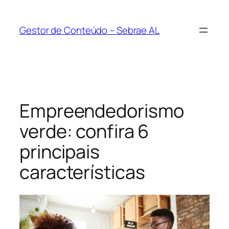
Pular
para
Gestor de Conteúdo – Sebrae AL
o
conteúdo
Empreendedorismo
verde: confira 6
principais
características