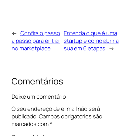
←
Confira o passo
Entenda o que é uma
a passo para entrar
startup e como abrir a
no marketplace
sua em 6 etapas
→
Comentários
Deixe um comentário
O seu endereço de e-mail não será
publicado.
Campos obrigatórios são
marcados com
*