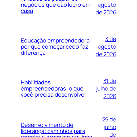
agosto
negócios que dão lucro em
casa
de 2026
3 de
Educação empreendedora:
agosto
por que começar cedo faz
diferença
de 2026
31 de
Habilidades
julho de
empreendedoras: o que
você precisa desenvolver
2026
29 de
Desenvolvimento de
julho
liderança: caminhos para
de
engajar e organizar equipes