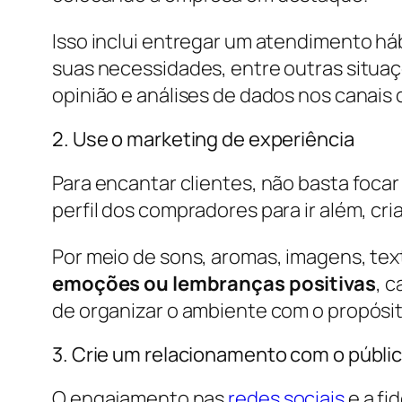
Isso inclui entregar um atendimento h
suas necessidades, entre outras situa
opinião e análises de dados nos canais 
2. Use o marketing de experiência
Para encantar clientes, não basta foca
perfil dos compradores para ir além, cr
Por meio de sons, aromas, imagens, text
emoções ou lembranças positivas
, 
de organizar o ambiente com o propósi
3. Crie um relacionamento com o públi
O engajamento nas
redes sociais
e a fi