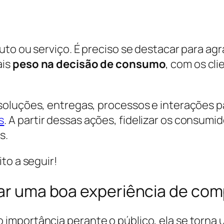
to ou serviço. É preciso se destacar para agr
ais
peso na decisão de consumo
, com os cl
soluções, entregas, processos e interações p
s
. A partir dessas ações, fidelizar os consum
s.
to a seguir!
iar uma boa experiência de co
mportância perante o público, ela se torna 