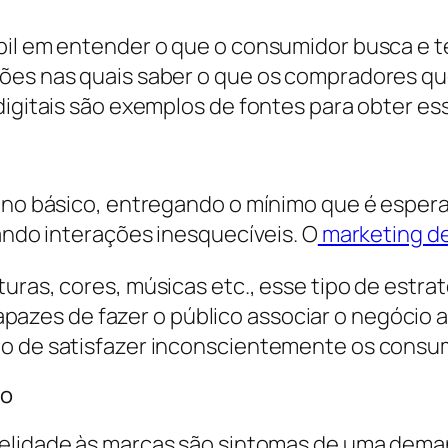
ábil em entender o que o consumidor busca e 
ções nas quais saber o que os compradores qu
digitais são exemplos de fontes para obter e
r no básico, entregando o mínimo que é espe
iando interações inesquecíveis. O
marketing de
uras, cores, músicas etc., esse tipo de estra
capazes de fazer o público associar o negócio 
to de satisfazer inconscientemente os consu
co
delidade às marcas são sintomas de uma dema