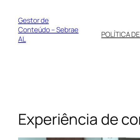
Pular
para
Gestor de
o
Conteúdo – Sebrae
POLÍTICA D
conteúdo
AL
Experiência de co