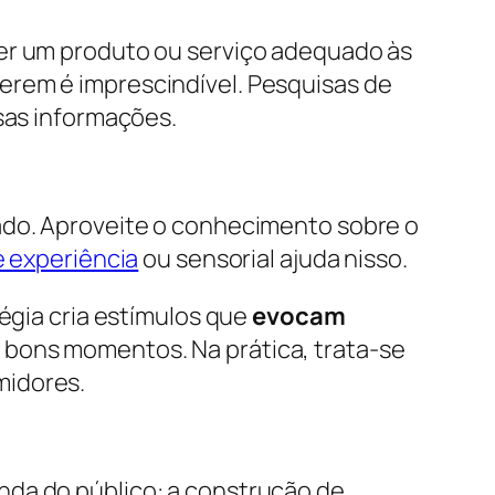
ter um produto ou serviço adequado às
erem é imprescindível. Pesquisas de
ssas informações.
rado. Aproveite o conhecimento sobre o
 experiência
ou sensorial ajuda nisso.
tégia cria estímulos que
evocam
a bons momentos. Na prática, trata-se
midores.
nda do público: a construção de