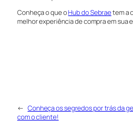
Conheça o que o
Hub do Sebrae
tem a o
melhor experiência de compra em sua 
←
Conheça os segredos por trás da g
com o cliente!