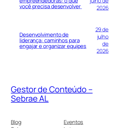
julho de
empreendedoras: o que
você precisa desenvolver
2026
29 de
Desenvolvimento de
julho
liderança: caminhos para
de
engajar e organizar equipes
2026
Gestor de Conteúdo –
Sebrae AL
Blog
Eventos