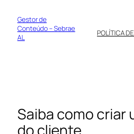
Pular
para
Gestor de
o
Conteúdo – Sebrae
POLÍTICA D
conteúdo
AL
Saiba como criar 
do cliente